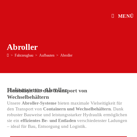
MENÜ
Abroller
>
Fahrzeugbau
>
Aufbauten
>
Abroller
Hakensystem-Abroller
Flexibilität für den Transport von
Wechselbehältern
Unsere
Abroller-Systeme
bieten maximale Vielseitigkeit für
den Transport von
Containern und Wechselbehältern
. Dank
robuster Bauweise und leistungsstarker Hydraulik ermöglichen
sie ein
effizientes Be- und Entladen
verschiedenster Ladungen
– ideal für Bau, Entsorgung und Logistik.