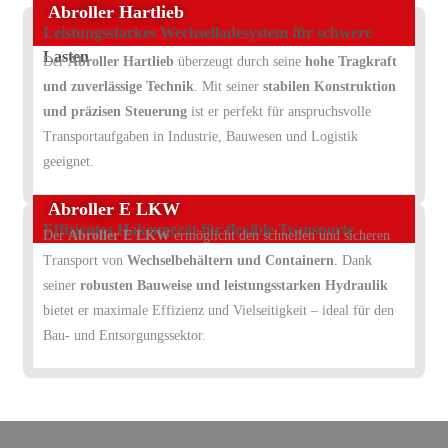
Abroller Hartlieb
Leistungsstarkes Wechselladesystem für schwere
Lasten
Der
Abroller Hartlieb
überzeugt durch seine
hohe Tragkraft
und zuverlässige Technik
. Mit seiner
stabilen Konstruktion
und präzisen Steuerung
ist er perfekt für anspruchsvolle
Transportaufgaben in Industrie, Bauwesen und Logistik
geeignet.
Abroller E LKW
Effizientes Hakengerät für flexible Transporte
Der
Abroller E LKW
ermöglicht den schnellen und sicheren
Transport von
Wechselbehältern und Containern
. Dank
seiner
robusten Bauweise und leistungsstarken Hydraulik
bietet er maximale Effizienz und Vielseitigkeit – ideal für den
Bau- und Entsorgungssektor.