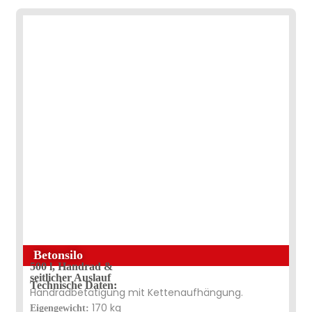
Betonsilo
500 l, Handrad &
seitlicher Auslauf
Technische Daten:
Handradbetätigung mit Kettenaufhängung.
170 kg
Eigengewicht: