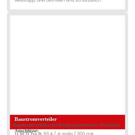
Baustromverteiler
Baustromverteiler für frequenzgesteuerte Maschinen
Anschlüsse:
63 A / 4-polig / 300 mA
1x RCD Typ B: